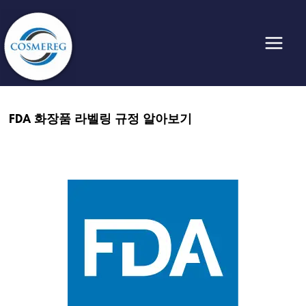
콘
텐
츠
로
건
너
뛰
FDA 화장품 라벨링 규정 알아보기
기