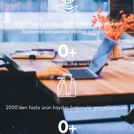
20'den fazla ülkede müşterilerimize düzenleyici
hizmetler konusunda destek sağlıyoruz.
0
+
countries in the world
2000'den fazla ürün kaydını başarıyla gerçekleştirdik.
0
+