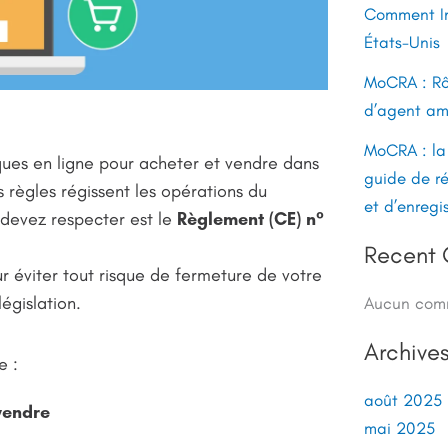
Comment Im
États-Unis
MoCRA : Rô
d’agent am
MoCRA : la
tiques en ligne pour acheter et vendre dans
guide de r
règles régissent les opérations du
et d’enregi
devez respecter est le
Règlement (CE) n°
Recent
r éviter tout risque de fermeture de votre
égislation.
Aucun comm
Archive
e :
août 2025
vendre
mai 2025