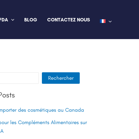
FDA
BLOG
CONTACTEZ NOUS
Rechercher
Posts
mporter des cosmétiques au Canada
pour les Compléments Alimentaires sur
SA