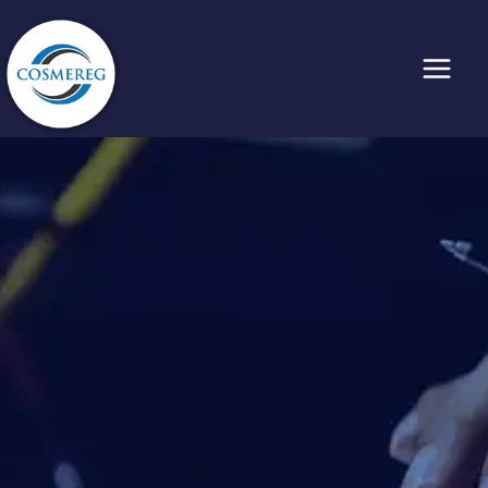
内
容
を
ス
キ
ッ
プ