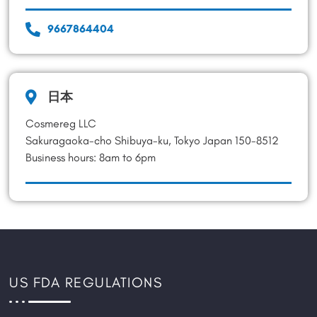
9667864404
日本
Cosmereg LLC
Sakuragaoka-cho Shibuya-ku, Tokyo Japan 150-8512
Business hours: 8am to 6pm
US FDA REGULATIONS