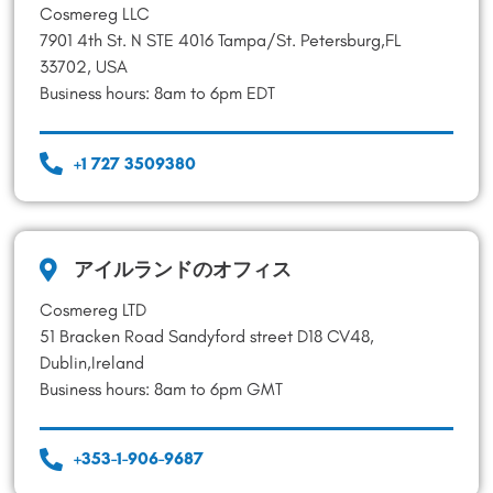
Cosmereg LLC
7901 4th St. N STE 4016 Tampa/St. Petersburg,FL
33702, USA
Business hours: 8am to 6pm EDT
+1 727 3509380
アイルランドのオフィス
Cosmereg LTD
51 Bracken Road Sandyford street D18 CV48,
Dublin,Ireland
Business hours: 8am to 6pm GMT
+353-1-906-9687