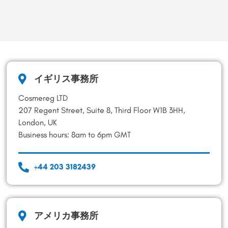
イギリス事務所
Cosmereg LTD
207 Regent Street, Suite 8, Third Floor W1B 3HH,
London, UK
Business hours: 8am to 6pm GMT
+44 203 3182439
アメリカ事務所