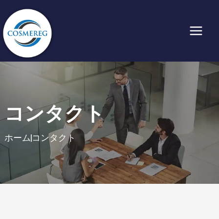
内
容
を
ス
キ
ッ
プ
コンタクト
ホーム
コンタクト