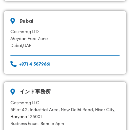
Dubai
Cosmereg LTD
Meydan Free Zone
Dubai,UAE
+971 4 5879661
インド事務所
Cosmereg LLC
5Plot 42, Industrial Area, New Delhi Road, Hisar City,
Haryana 125001
Business hours: 8am to 6pm