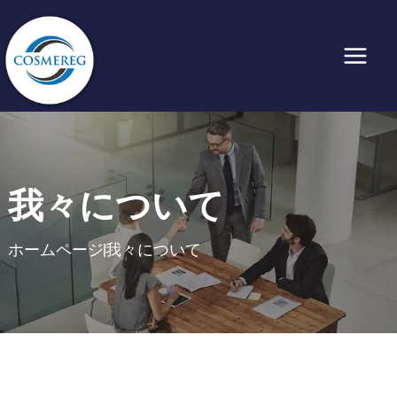
内
容
を
ス
キ
ッ
プ
我々について
ホームページ
我々について