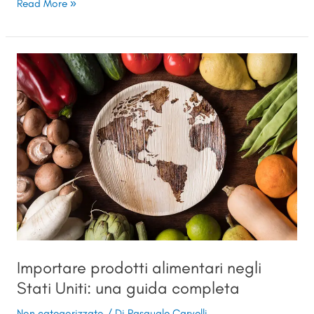
Read More »
Importare
prodotti
alimentari
negli
Stati
Uniti:
una
guida
completa
Importare prodotti alimentari negli
Stati Uniti: una guida completa
Non categorizzato
/ Di
Pasquale Carvelli